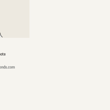
ote
ends.com