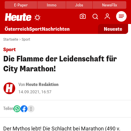
E-Paper
Immo
Jobs
NewsFlix
Arti
Österreich
Sport
Nachrichten
Neueste
Startseite
Sport
Sport
Die Flamme der Leidenschaft für
City Marathon!
Von
Heute Redaktion
14.09.2021, 16:57
Teilen
Der Mythos lebt! Die Schlacht bei Marathon (490 v.