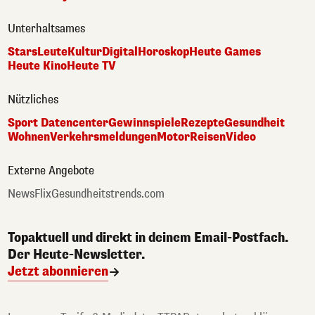
Unterhaltsames
Stars
Leute
Kultur
Digital
Horoskop
Heute Games
Heute Kino
Heute TV
Nützliches
Sport Datencenter
Gewinnspiele
Rezepte
Gesundheit
Wohnen
Verkehrsmeldungen
Motor
Reisen
Video
Externe Angebote
NewsFlix
Gesundheitstrends.com
Topaktuell und direkt in deinem Email-Postfach.
Der Heute-Newsletter.
Jetzt abonnieren