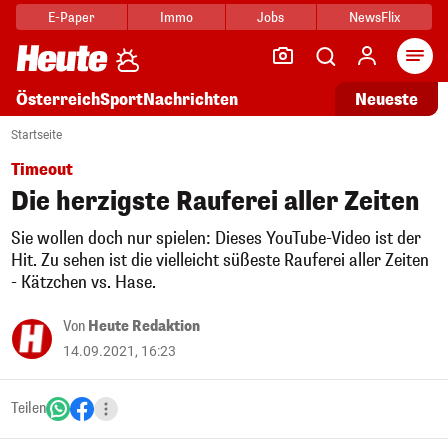
E-Paper
Immo
Jobs
NewsFlix
Arti
Österreich
Sport
Nachrichten
Neueste
Startseite
Timeout
Die herzigste Rauferei aller Zeiten
Sie wollen doch nur spielen: Dieses YouTube-Video ist der
Hit. Zu sehen ist die vielleicht süßeste Rauferei aller Zeiten
- Kätzchen vs. Hase.
Von
Heute Redaktion
14.09.2021, 16:23
Teilen