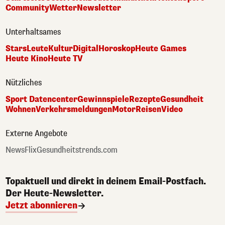
Community
Wetter
Newsletter
Unterhaltsames
Stars
Leute
Kultur
Digital
Horoskop
Heute Games
Heute Kino
Heute TV
Nützliches
Sport Datencenter
Gewinnspiele
Rezepte
Gesundheit
Wohnen
Verkehrsmeldungen
Motor
Reisen
Video
Externe Angebote
NewsFlix
Gesundheitstrends.com
Topaktuell und direkt in deinem Email-Postfach.
Der Heute-Newsletter.
Jetzt abonnieren