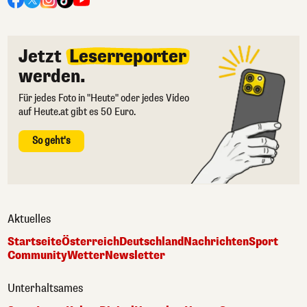
Jetzt
Leserreporter
werden.
Für jedes Foto in "Heute" oder jedes Video
auf Heute.at gibt es 50 Euro.
So geht's
Aktuelles
Startseite
Österreich
Deutschland
Nachrichten
Sport
Community
Wetter
Newsletter
Unterhaltsames