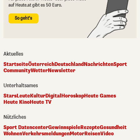
auf Heute.at gibt es 50 Euro.
So geht's
Aktuelles
Startseite
Österreich
Deutschland
Nachrichten
Sport
Community
Wetter
Newsletter
Unterhaltsames
Stars
Leute
Kultur
Digital
Horoskop
Heute Games
Heute Kino
Heute TV
Nützliches
Sport Datencenter
Gewinnspiele
Rezepte
Gesundheit
Wohnen
Verkehrsmeldungen
Motor
Reisen
Video