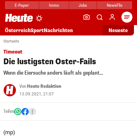
E-Paper
Immo
Jobs
NewsFlix
Arti
Österreich
Sport
Nachrichten
Neueste
Startseite
Timeout
Die lustigsten Oster-Fails
Wenn die Eiersuche anders läuft als geplant...
Von
Heute Redaktion
13.09.2021, 21:07
Teilen
(mp)