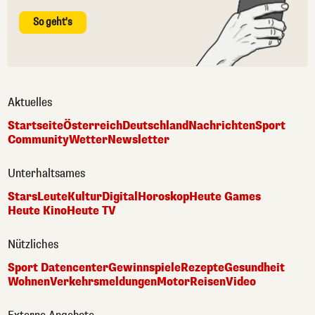
So geht's
Aktuelles
Startseite
Österreich
Deutschland
Nachrichten
Sport
Community
Wetter
Newsletter
Unterhaltsames
Stars
Leute
Kultur
Digital
Horoskop
Heute Games
Heute Kino
Heute TV
Nützliches
Sport Datencenter
Gewinnspiele
Rezepte
Gesundheit
Wohnen
Verkehrsmeldungen
Motor
Reisen
Video