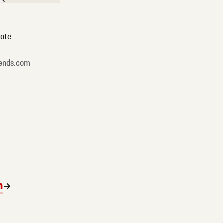
ote
ends.com
n