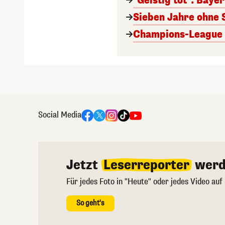
"Geistig tot": Baye
Sieben Jahre ohne 
Champions-League A
Social Media
Jetzt
Leserreporter
werd
Für jedes Foto in "Heute" oder jedes Video auf
So geht's