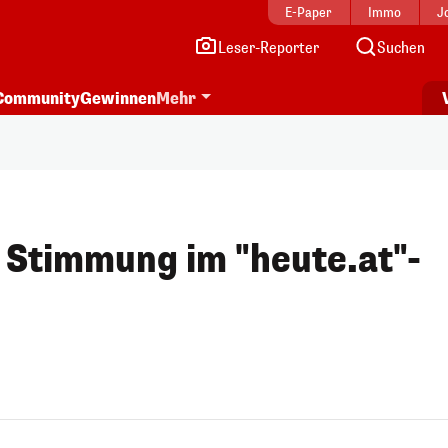
E-Paper
Immo
J
Leser-Reporter
Suchen
Community
Gewinnen
Mehr
e Stimmung im "heute.at"-