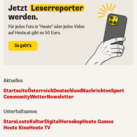
Jetzt
Leserreporter
werden.
Für jedes Foto in "Heute" oder jedes Video
auf Heute.at gibt es 50 Euro.
So geht's
Aktuelles
Startseite
Österreich
Deutschland
Nachrichten
Sport
Community
Wetter
Newsletter
Unterhaltsames
Stars
Leute
Kultur
Digital
Horoskop
Heute Games
Heute Kino
Heute TV