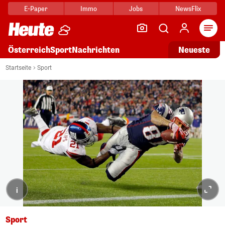
E-Paper
Immo
Jobs
NewsFlix
Arti
Österreich
Sport
Nachrichten
Neueste
Startseite
Sport
i
Sport