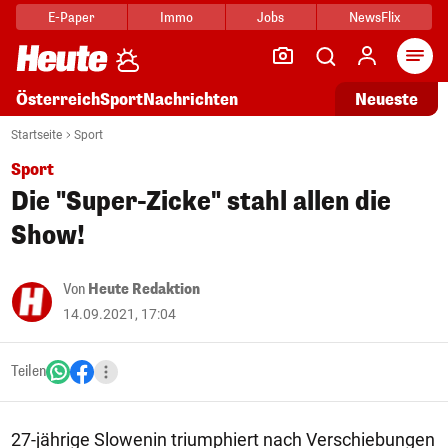
E-Paper
Immo
Jobs
NewsFlix
Arti
Österreich
Sport
Nachrichten
Neueste
Startseite
Sport
Sport
Die "Super-Zicke" stahl allen die
Show!
Von
Heute Redaktion
14.09.2021, 17:04
Teilen
27-jährige Slowenin triumphiert nach Verschiebungen