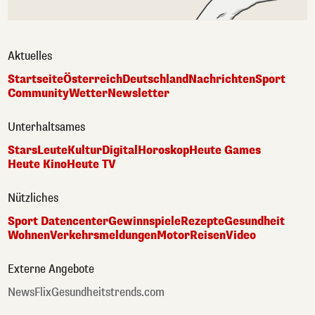
Aktuelles
Startseite
Österreich
Deutschland
Nachrichten
Sport
Community
Wetter
Newsletter
Unterhaltsames
Stars
Leute
Kultur
Digital
Horoskop
Heute Games
Heute Kino
Heute TV
Nützliches
Sport Datencenter
Gewinnspiele
Rezepte
Gesundheit
Wohnen
Verkehrsmeldungen
Motor
Reisen
Video
Externe Angebote
NewsFlix
Gesundheitstrends.com