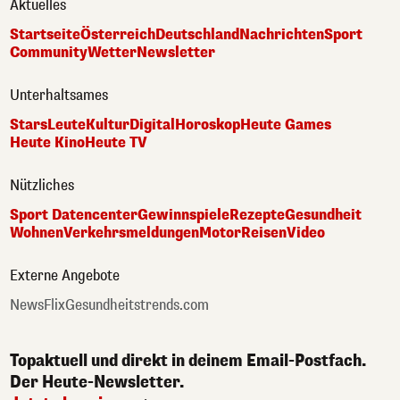
Aktuelles
Startseite
Österreich
Deutschland
Nachrichten
Sport
Community
Wetter
Newsletter
Unterhaltsames
Stars
Leute
Kultur
Digital
Horoskop
Heute Games
Heute Kino
Heute TV
Nützliches
Sport Datencenter
Gewinnspiele
Rezepte
Gesundheit
Wohnen
Verkehrsmeldungen
Motor
Reisen
Video
Externe Angebote
NewsFlix
Gesundheitstrends.com
Topaktuell und direkt in deinem Email-Postfach.
Der Heute-Newsletter.