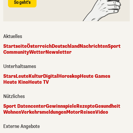
So geht's
Aktuelles
Startseite
Österreich
Deutschland
Nachrichten
Sport
Community
Wetter
Newsletter
Unterhaltsames
Stars
Leute
Kultur
Digital
Horoskop
Heute Games
Heute Kino
Heute TV
Nützliches
Sport Datencenter
Gewinnspiele
Rezepte
Gesundheit
Wohnen
Verkehrsmeldungen
Motor
Reisen
Video
Externe Angebote