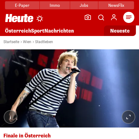
E-Paper
Immo
Jobs
NewsFlix
Arti
Österreich
Sport
Nachrichten
Neueste
Startseite
Wien
Stadtleben
i
Finale in Österreich