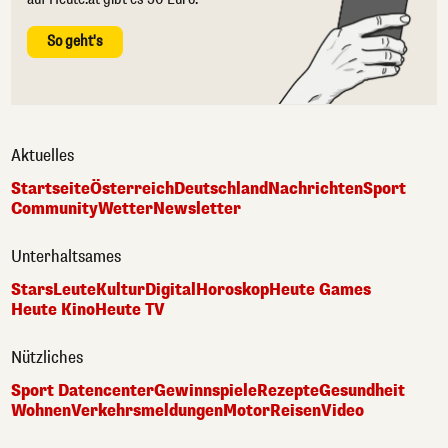
So geht's
Aktuelles
Startseite
Österreich
Deutschland
Nachrichten
Sport
Community
Wetter
Newsletter
Unterhaltsames
Stars
Leute
Kultur
Digital
Horoskop
Heute Games
Heute Kino
Heute TV
Nützliches
Sport Datencenter
Gewinnspiele
Rezepte
Gesundheit
Wohnen
Verkehrsmeldungen
Motor
Reisen
Video