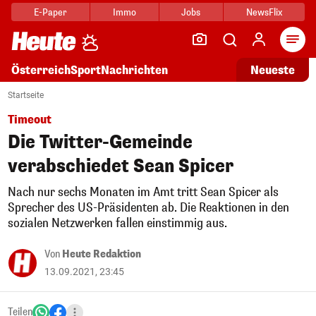
E-Paper
Immo
Jobs
NewsFlix
Arti
Österreich
Sport
Nachrichten
Neueste
Startseite
Timeout
Die Twitter-Gemeinde
verabschiedet Sean Spicer
Nach nur sechs Monaten im Amt tritt Sean Spicer als
Sprecher des US-Präsidenten ab. Die Reaktionen in den
sozialen Netzwerken fallen einstimmig aus.
Von
Heute Redaktion
13.09.2021, 23:45
Teilen