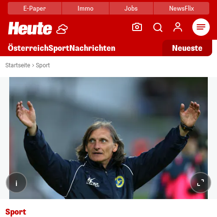
E-Paper
Immo
Jobs
NewsFlix
Arti
Österreich
Sport
Nachrichten
Neueste
Startseite
Sport
i
Sport