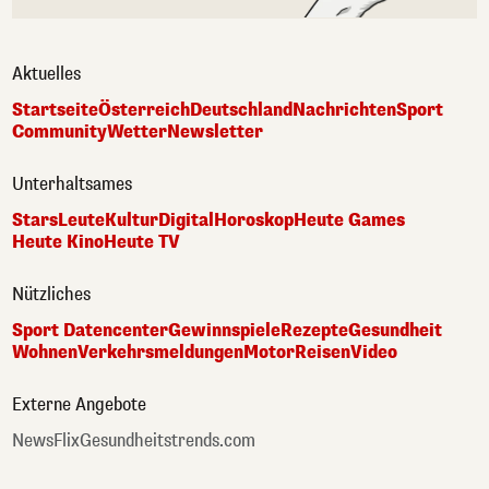
Aktuelles
Startseite
Österreich
Deutschland
Nachrichten
Sport
Community
Wetter
Newsletter
Unterhaltsames
Stars
Leute
Kultur
Digital
Horoskop
Heute Games
Heute Kino
Heute TV
Nützliches
Sport Datencenter
Gewinnspiele
Rezepte
Gesundheit
Wohnen
Verkehrsmeldungen
Motor
Reisen
Video
Externe Angebote
NewsFlix
Gesundheitstrends.com