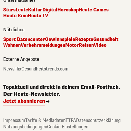
Unterhaltsames
Stars
Leute
Kultur
Digital
Horoskop
Heute Games
Heute Kino
Heute TV
Nützliches
Sport Datencenter
Gewinnspiele
Rezepte
Gesundheit
Wohnen
Verkehrsmeldungen
Motor
Reisen
Video
Externe Angebote
NewsFlix
Gesundheitstrends.com
Topaktuell und direkt in deinem Email-Postfach.
Der Heute-Newsletter.
Jetzt abonnieren
Impressum
Tarife & Mediadaten
TTPA
Datenschutzerklärung
Nutzungsbedingungen
Cookie Einstellungen