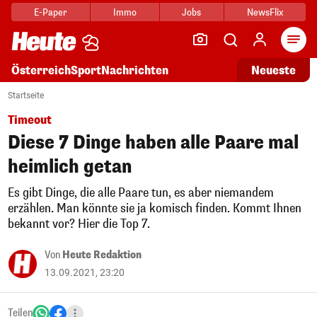
E-Paper
Immo
Jobs
NewsFlix
Arti
Österreich
Sport
Nachrichten
Neueste
Startseite
Timeout
Diese 7 Dinge haben alle Paare mal
heimlich getan
Es gibt Dinge, die alle Paare tun, es aber niemandem
erzählen. Man könnte sie ja komisch finden. Kommt Ihnen
bekannt vor? Hier die Top 7.
Von
Heute Redaktion
13.09.2021, 23:20
Teilen