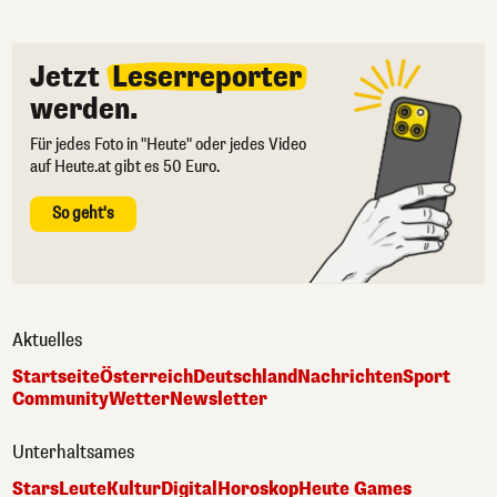
Jetzt
Leserreporter
werden.
Für jedes Foto in "Heute" oder jedes Video
auf Heute.at gibt es 50 Euro.
So geht's
Aktuelles
Startseite
Österreich
Deutschland
Nachrichten
Sport
Community
Wetter
Newsletter
Unterhaltsames
Stars
Leute
Kultur
Digital
Horoskop
Heute Games