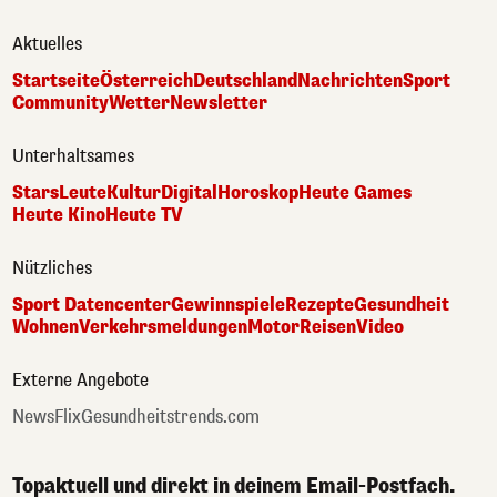
Aktuelles
Startseite
Österreich
Deutschland
Nachrichten
Sport
Community
Wetter
Newsletter
Unterhaltsames
Stars
Leute
Kultur
Digital
Horoskop
Heute Games
Heute Kino
Heute TV
Nützliches
Sport Datencenter
Gewinnspiele
Rezepte
Gesundheit
Wohnen
Verkehrsmeldungen
Motor
Reisen
Video
Externe Angebote
NewsFlix
Gesundheitstrends.com
Topaktuell und direkt in deinem Email-Postfach.