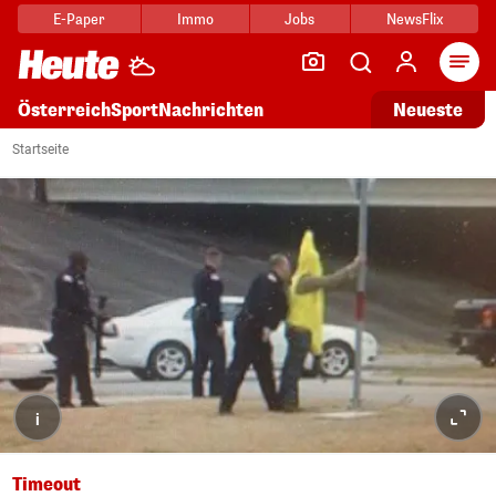
E-Paper
Immo
Jobs
NewsFlix
Arti
Österreich
Sport
Nachrichten
Neueste
Startseite
i
Timeout