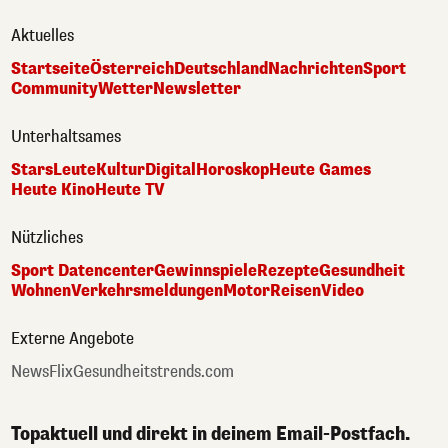
Aktuelles
Startseite
Österreich
Deutschland
Nachrichten
Sport
Community
Wetter
Newsletter
Unterhaltsames
Stars
Leute
Kultur
Digital
Horoskop
Heute Games
Heute Kino
Heute TV
Nützliches
Sport Datencenter
Gewinnspiele
Rezepte
Gesundheit
Wohnen
Verkehrsmeldungen
Motor
Reisen
Video
Externe Angebote
NewsFlix
Gesundheitstrends.com
Topaktuell und direkt in deinem Email-Postfach.