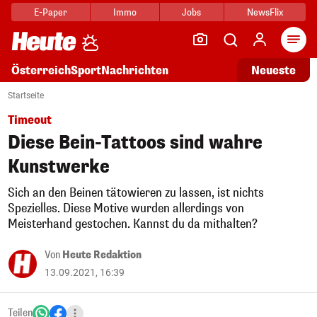
E-Paper
Immo
Jobs
NewsFlix
Arti
Österreich
Sport
Nachrichten
Neueste
Startseite
Timeout
Diese Bein-Tattoos sind wahre
Kunstwerke
Sich an den Beinen tätowieren zu lassen, ist nichts
Spezielles. Diese Motive wurden allerdings von
Meisterhand gestochen. Kannst du da mithalten?
Von
Heute Redaktion
13.09.2021, 16:39
Teilen