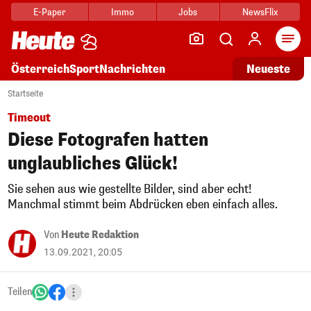
E-Paper
Immo
Jobs
NewsFlix
Arti
Österreich
Sport
Nachrichten
Neueste
Startseite
Timeout
Diese Fotografen hatten
unglaubliches Glück!
Sie sehen aus wie gestellte Bilder, sind aber echt!
Manchmal stimmt beim Abdrücken eben einfach alles.
Von
Heute Redaktion
13.09.2021, 20:05
Teilen