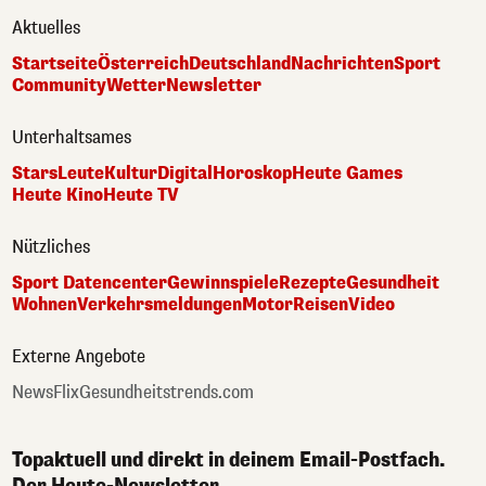
Aktuelles
Startseite
Österreich
Deutschland
Nachrichten
Sport
Community
Wetter
Newsletter
Unterhaltsames
Stars
Leute
Kultur
Digital
Horoskop
Heute Games
Heute Kino
Heute TV
Nützliches
Sport Datencenter
Gewinnspiele
Rezepte
Gesundheit
Wohnen
Verkehrsmeldungen
Motor
Reisen
Video
Externe Angebote
NewsFlix
Gesundheitstrends.com
Topaktuell und direkt in deinem Email-Postfach.
Der Heute-Newsletter.