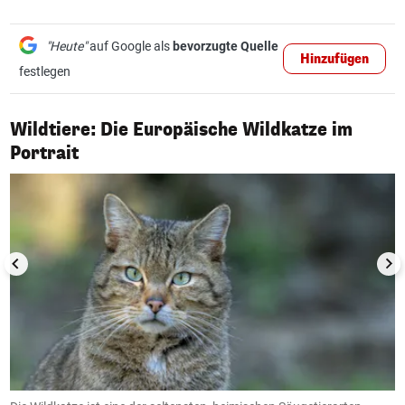
"Heute"
auf Google als
bevorzugte Quelle
Hinzufügen
festlegen
Wildtiere: Die Europäische Wildkatze im
1/6
Portrait