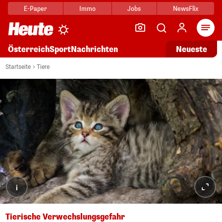
E-Paper
Immo
Jobs
NewsFlix
Arti
Österreich
Sport
Nachrichten
Neueste
Startseite
Tiere
i
Tierische Verwechslungsgefahr