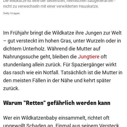
Die Wildkatze ist eine der seltensten, heimischen Säugetierarten -
S
nicht zu verwechseln mit einer verwilderten Hauskatze.
v
g
Getty Images
Ge
Im Frühjahr bringt die Wildkatze ihre Jungen zur Welt
– gut versteckt im hohen Gras, unter Wurzeln oder in
dichtem Unterholz. Während die Mutter auf
Nahrungssuche geht, bleiben die
Jungtiere
oft
stundenlang allein zurück. Für Spaziergänger wirkt
das rasch wie ein Notfall. Tatsächlich ist die Mutter in
den meisten Fällen in der Nähe und kehrt später
zurück.
Warum "Retten" gefährlich werden kann
Wer ein Wildkatzenbaby einsammelt, richtet oft
ungewollt Schaden an. Einmal aus seinem Versteck