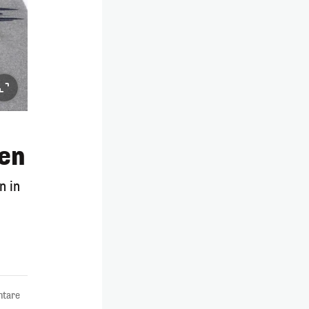
nen
n in
tare