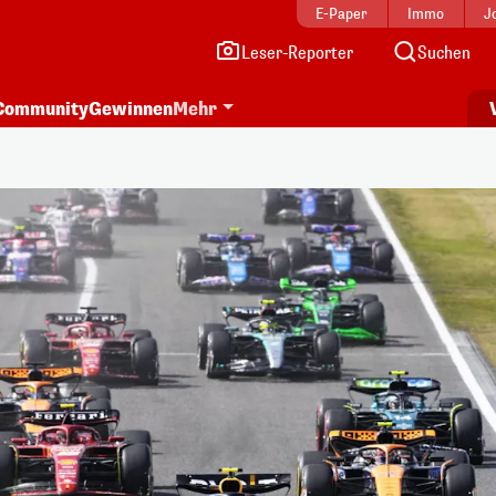
E-Paper
Immo
J
Leser-Reporter
Suchen
Community
Gewinnen
Mehr