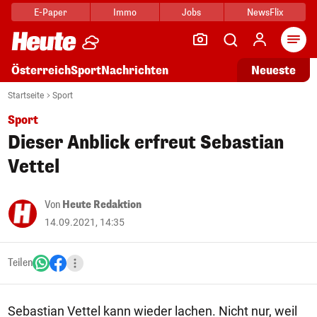
E-Paper
Immo
Jobs
NewsFlix
Arti
Österreich
Sport
Nachrichten
Neueste
Startseite
Sport
Sport
Dieser Anblick erfreut Sebastian
Vettel
Von
Heute Redaktion
14.09.2021, 14:35
Teilen
Sebastian Vettel kann wieder lachen. Nicht nur, weil