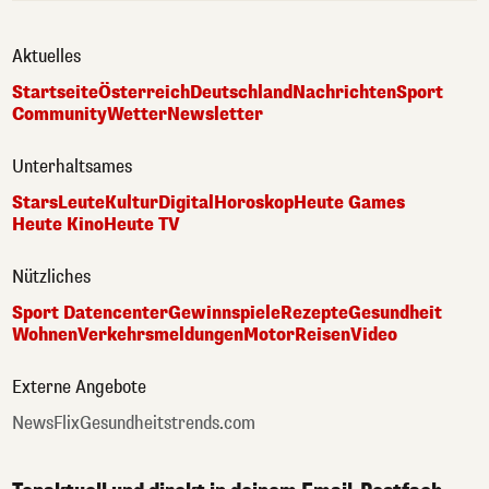
Aktuelles
Startseite
Österreich
Deutschland
Nachrichten
Sport
Community
Wetter
Newsletter
Unterhaltsames
Stars
Leute
Kultur
Digital
Horoskop
Heute Games
Heute Kino
Heute TV
Nützliches
Sport Datencenter
Gewinnspiele
Rezepte
Gesundheit
Wohnen
Verkehrsmeldungen
Motor
Reisen
Video
Externe Angebote
NewsFlix
Gesundheitstrends.com