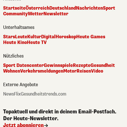
Startseite
Österreich
Deutschland
Nachrichten
Sport
Community
Wetter
Newsletter
Unterhaltsames
Stars
Leute
Kultur
Digital
Horoskop
Heute Games
Heute Kino
Heute TV
Nützliches
Sport Datencenter
Gewinnspiele
Rezepte
Gesundheit
Wohnen
Verkehrsmeldungen
Motor
Reisen
Video
Externe Angebote
NewsFlix
Gesundheitstrends.com
Topaktuell und direkt in deinem Email-Postfach.
Der Heute-Newsletter.
Jetzt abonnieren