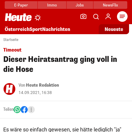
E-Paper
Immo
Jobs
NewsFlix
Arti
Österreich
Sport
Nachrichten
Neueste
Startseite
Timeout
Dieser Heiratsantrag ging voll in
die Hose
Von
Heute Redaktion
14.09.2021, 16:38
Teilen
Es wäre so einfach gewesen, sie hätte lediglich "ja"