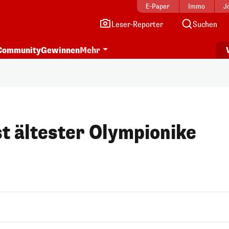
E-Paper
Immo
J
Leser-Reporter
Suchen
Community
Gewinnen
Mehr
st ältester Olympionike