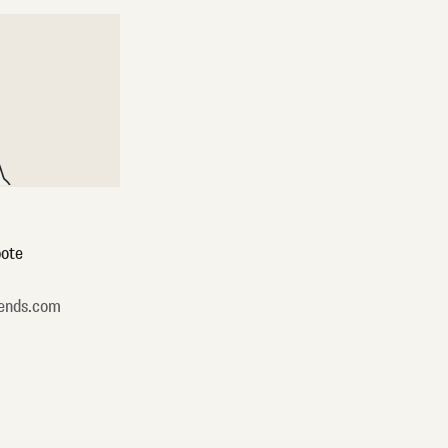
ote
ends.com