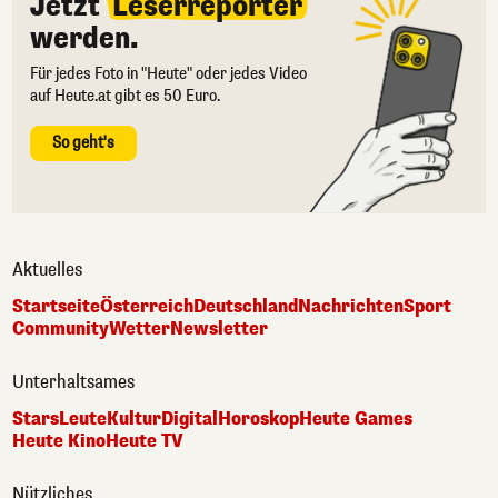
Jetzt
Leserreporter
werden.
Für jedes Foto in "Heute" oder jedes Video
auf Heute.at gibt es 50 Euro.
So geht's
Aktuelles
Startseite
Österreich
Deutschland
Nachrichten
Sport
Community
Wetter
Newsletter
Unterhaltsames
Stars
Leute
Kultur
Digital
Horoskop
Heute Games
Heute Kino
Heute TV
Nützliches