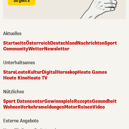
So geht's
Aktuelles
Startseite
Österreich
Deutschland
Nachrichten
Sport
Community
Wetter
Newsletter
Unterhaltsames
Stars
Leute
Kultur
Digital
Horoskop
Heute Games
Heute Kino
Heute TV
Nützliches
Sport Datencenter
Gewinnspiele
Rezepte
Gesundheit
Wohnen
Verkehrsmeldungen
Motor
Reisen
Video
Externe Angebote