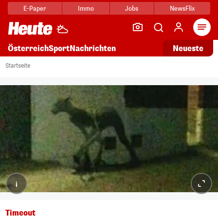
E-Paper
Immo
Jobs
NewsFlix
Arti
Österreich
Sport
Nachrichten
Neueste
Startseite
i
Timeout