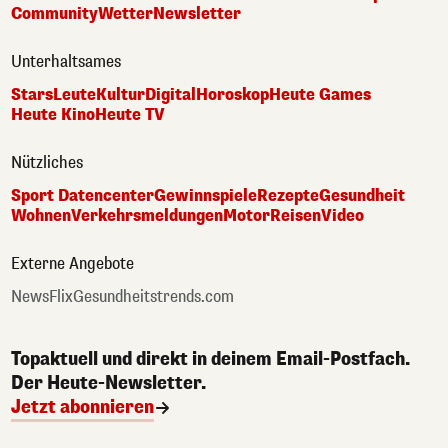
Community
Wetter
Newsletter
Unterhaltsames
Stars
Leute
Kultur
Digital
Horoskop
Heute Games
Heute Kino
Heute TV
Nützliches
Sport Datencenter
Gewinnspiele
Rezepte
Gesundheit
Wohnen
Verkehrsmeldungen
Motor
Reisen
Video
Externe Angebote
NewsFlix
Gesundheitstrends.com
Topaktuell und direkt in deinem Email-Postfach.
Der Heute-Newsletter.
Jetzt abonnieren