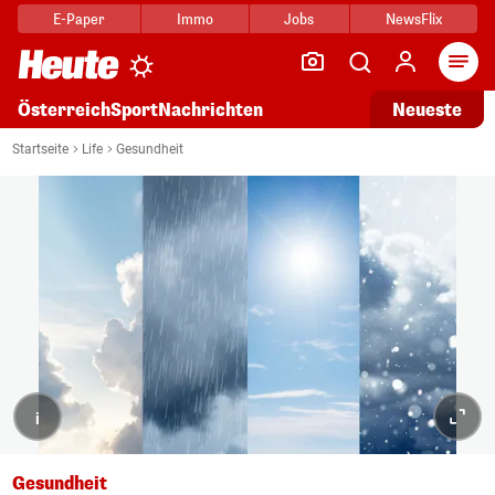
E-Paper
Immo
Jobs
NewsFlix
Arti
Österreich
Sport
Nachrichten
Neueste
Startseite
Life
Gesundheit
i
Gesundheit