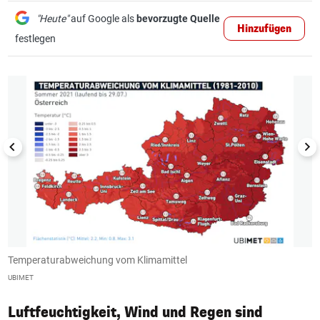
"Heute"
auf Google als
bevorzugte Quelle
Hinzufügen
festlegen
1/6
Temperaturabweichung vom Klimamittel
V
UBIMET
U
Luftfeuchtigkeit, Wind und Regen sind