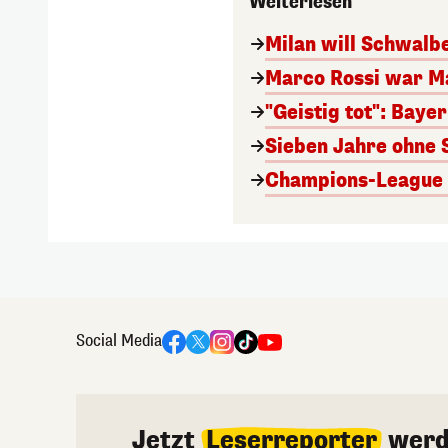
Weiterlesen
Milan will Schwal
Marco Rossi war M
"Geistig tot": Baye
Sieben Jahre ohne 
Champions-League A
Social Media
Jetzt
Leserreporter
werd