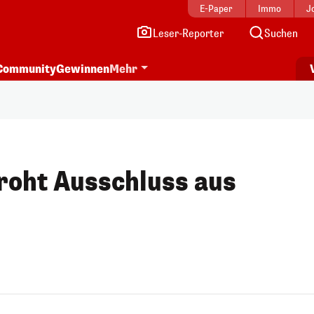
E-Paper
Immo
J
Leser-Reporter
Suchen
Community
Gewinnen
Mehr
roht Ausschluss aus