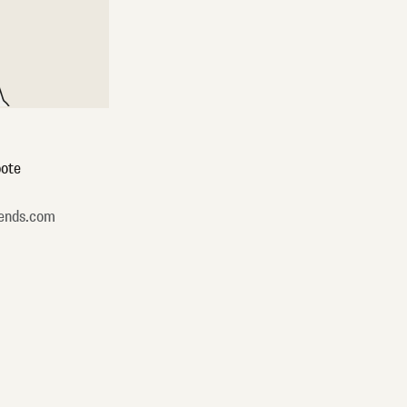
ote
ends.com