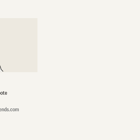
ote
ends.com