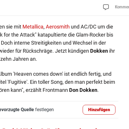
Kommen
en sie mit
Metallica
,
Aerosmith
und AC/DC um die
 for the Attack" katapultierte die Glam-Rocker bis
 Doch interne Streitigkeiten und Wechsel in der
ieder für Rückschräge. Jetzt kündigen
Dokken
ihr
 zehn Jahren an.
lbum 'Heaven comes down' ist endlich fertig, und
itel 'Fugitive'. Ein toller Song, den man perfekt beim
ören kann", erzählt Frontmann
Don Dokken
.
evorzugte Quelle
festlegen
Hinzufügen