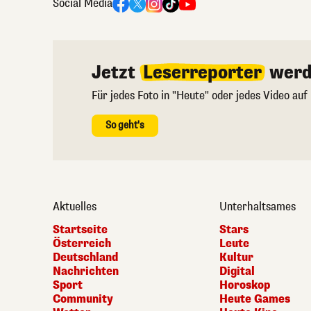
Social Media
Jetzt
Leserreporter
werd
Für jedes Foto in "Heute" oder jedes Video auf
So geht's
Aktuelles
Unterhaltsames
Startseite
Stars
Österreich
Leute
Deutschland
Kultur
Nachrichten
Digital
Sport
Horoskop
Community
Heute Games