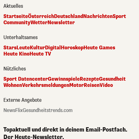
Aktuelles
Startseite
Österreich
Deutschland
Nachrichten
Sport
Community
Wetter
Newsletter
Unterhaltsames
Stars
Leute
Kultur
Digital
Horoskop
Heute Games
Heute Kino
Heute TV
Nützliches
Sport Datencenter
Gewinnspiele
Rezepte
Gesundheit
Wohnen
Verkehrsmeldungen
Motor
Reisen
Video
Externe Angebote
NewsFlix
Gesundheitstrends.com
Topaktuell und direkt in deinem Email-Postfach.
Der Heute-Newsletter.