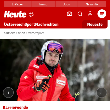
E-Paper
Immo
Jobs
NewsFlix
Arti
Österreich
Sport
Nachrichten
Neueste
Startseite
Sport
Wintersport
i
Karriereende