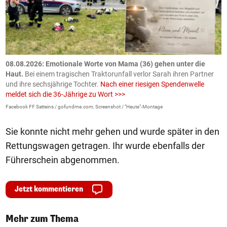
m
08.08.2026: Emotionale Worte von Mama (36) gehen unter die
0
Haut.
Bei einem tragischen Traktorunfall verlor Sarah ihren Partner
B
und ihre sechsjährige Tochter.
Nach einer riesigen Spendenwelle
S
meldet sich die 36-Jährige zu Wort >>>
La
Facebook FF Satteins / gofundme.com, Screenshot / "Heute"-Montage
Sie konnte nicht mehr gehen und wurde später in den
Rettungswagen getragen. Ihr wurde ebenfalls der
Führerschein abgenommen.
Jetzt kommentieren
Mehr zum Thema