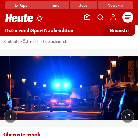
E-Paper
Immo
Jobs
NewsFlix
Arti
Österreich
Sport
Nachrichten
Neueste
Startseite
Österreich
Oberösterreich
i
Oberösterreich