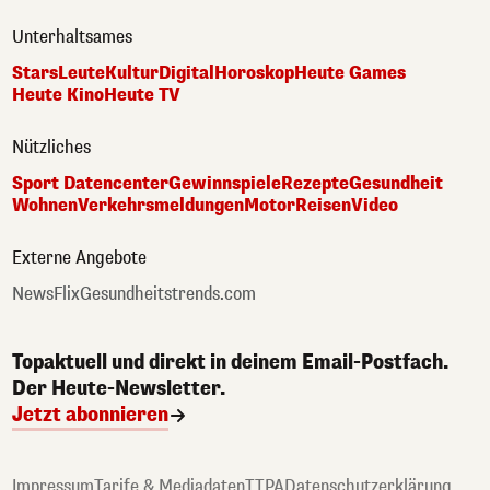
Unterhaltsames
Stars
Leute
Kultur
Digital
Horoskop
Heute Games
Heute Kino
Heute TV
Nützliches
Sport Datencenter
Gewinnspiele
Rezepte
Gesundheit
Wohnen
Verkehrsmeldungen
Motor
Reisen
Video
Externe Angebote
NewsFlix
Gesundheitstrends.com
Topaktuell und direkt in deinem Email-Postfach.
Der Heute-Newsletter.
Jetzt abonnieren
Impressum
Tarife & Mediadaten
TTPA
Datenschutzerklärung