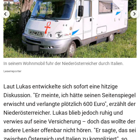
In seinem Wohnmobil fuhr der Niederösterreicher durch Italien.
A
Leserreporter
Le
Laut Lukas entwickelte sich sofort eine hitzige
Diskussion. "Er meinte, ich hätte seinen Seitenspiegel
erwischt und verlangte plötzlich 600 Euro", erzählt der
Niederösterreicher. Lukas blieb jedoch ruhig und
verwies auf seine Versicherung – doch das wollte der
andere Lenker offenbar nicht hören. "Er sagte, das sei
zwischen Österreich und Italien zu kompliziert", so