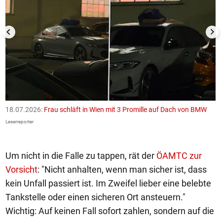
18.07.2026:
Frau schläft in Wien mit 3 Promille auf Dach von BMW
1
F
Leserreporter
Le
Um nicht in die Falle zu tappen, rät der
ÖAMTC zur
Vorsicht
: "Nicht anhalten, wenn man sicher ist, dass
kein Unfall passiert ist. Im Zweifel lieber eine belebte
Tankstelle oder einen sicheren Ort ansteuern."
Wichtig: Auf keinen Fall sofort zahlen, sondern auf die