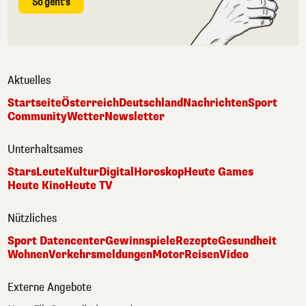
So geht's
Aktuelles
Startseite
Österreich
Deutschland
Nachrichten
Sport
Community
Wetter
Newsletter
Unterhaltsames
Stars
Leute
Kultur
Digital
Horoskop
Heute Games
Heute Kino
Heute TV
Nützliches
Sport Datencenter
Gewinnspiele
Rezepte
Gesundheit
Wohnen
Verkehrsmeldungen
Motor
Reisen
Video
Externe Angebote