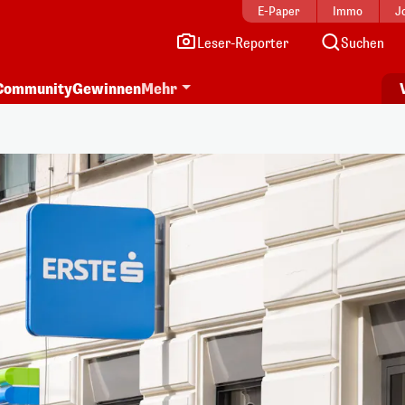
E-Paper
Immo
J
Leser-Reporter
Suchen
Community
Gewinnen
Mehr