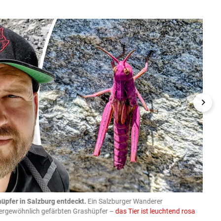
üpfer in Salzburg entdeckt.
Ein Salzburger Wanderer
05.08
ußergewöhnlich gefärbten Grashüpfer –
das Tier ist leuchtend rosa
schlie