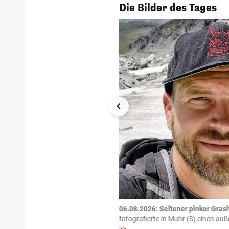
1/54
Die Bilder des Tages
tzte.
Zu einem tragischen
06.08.2026: Seltener pinker Grash
igen gekommen.
Bei einem Frontal-
fotografierte in Muhr (S) einen a