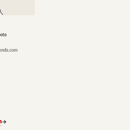
ote
ends.com
n