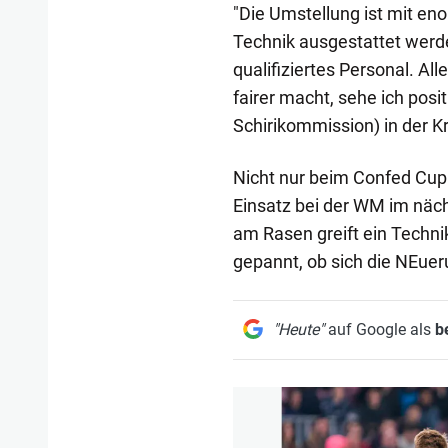
"Die Umstellung ist mit e
Technik ausgestattet werde
qualifiziertes Personal. Al
fairer macht, sehe ich posi
Schirikommission) in der Kr
Nicht nur beim Confed Cup
Einsatz bei der WM im näch
am Rasen greift ein Technike
gepannt, ob sich die NEuer
"Heute"
auf Google als
b
1/50