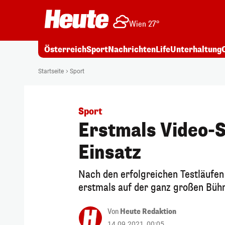
Wien 27°
Österreich
Sport
Nachrichten
Life
Unterhaltung
Startseite
Sport
Sport
Erstmals Video-S
Einsatz
Nach den erfolgreichen Testläufen
erstmals auf der ganz großen Bühn
Von
Heute Redaktion
14.09.2021, 00:05