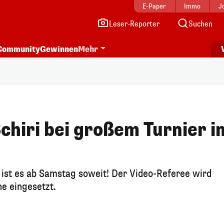
E-Paper
Immo
J
Leser-Reporter
Suchen
Community
Gewinnen
Mehr
chiri bei großem Turnier i
 ist es ab Samstag soweit! Der Video-Referee wird
e eingesetzt.