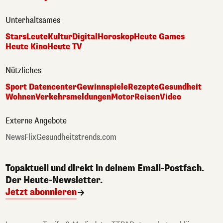
Unterhaltsames
Stars
Leute
Kultur
Digital
Horoskop
Heute Games
Heute Kino
Heute TV
Nützliches
Sport Datencenter
Gewinnspiele
Rezepte
Gesundheit
Wohnen
Verkehrsmeldungen
Motor
Reisen
Video
Externe Angebote
NewsFlix
Gesundheitstrends.com
Topaktuell und direkt in deinem Email-Postfach.
Der Heute-Newsletter.
Jetzt abonnieren