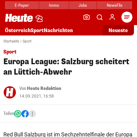
E-Paper
Immo
Jobs
NewsFlix
Arti
Österreich
Sport
Nachrichten
Neueste
Startseite
Sport
Sport
Europa League: Salzburg scheitert
an Lüttich-Abwehr
Von
Heute Redaktion
14.09.2021, 16:58
Teilen
Red Bull Salzburg ist im Sechzehntelfinale der Europa