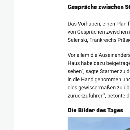
Gespräche zwischen S
Das Vorhaben, einen Plan f
von Gesprächen zwischen m
Selenski, Frankreichs Pr
Vor allem die Auseinander
Haus habe dazu beigetrag
sehen", sagte Starmer zu 
in die Hand genommen und 
dies gewissermaßen zu übe
zurückzuführen", betonte de
1/56
Die Bilder des Tages