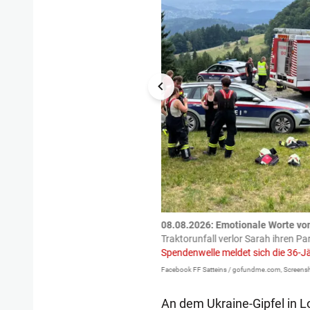
tzte.
Zu einem tragischen
08.08.2026: Emotionale Worte vo
igen gekommen.
Bei einem Frontal-
Traktorunfall verlor Sarah ihren Pa
Spendenwelle meldet sich die 36-J
Facebook FF Satteins / gofundme.com, Screensh
An dem Ukraine-Gipfel in 