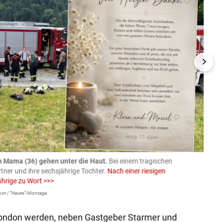
n Mama (36) gehen unter die Haut.
Bei einem tragischen
07.08
rtner und ihre sechsjährige Tochter.
Nach einer riesigen
charm
ährige zu Wort >>>
Larissa 
ot / "Heute"-Montage
London werden, neben Gastgeber Starmer und