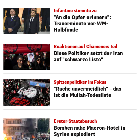
Infantino stimmte zu
"An die Opfer erinnern":
Trauerminute vor WM-
Halbfinale
Reaktionen auf Chameneis Tod
Diese Politiker setzt der Iran
auf "schwarze Liste"
Spitzenpolitiker im Fokus
"Rache unvermeidlich" – das
ist die Mullah-Todesliste
Erster Staatsbesuch
Bomben nahe Macron-Hotel in
Syrien explodiert