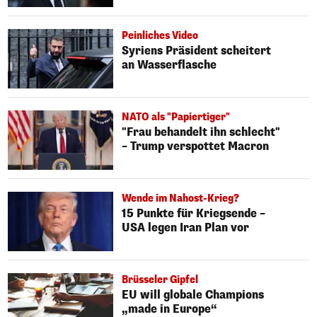
Peinliches Video
Syriens Präsident scheitert
an Wasserflasche
NATO als "Papiertiger"
"Frau behandelt ihn schlecht"
– Trump verspottet Macron
Wende im Nahost-Krieg?
15 Punkte für Kriegsende –
USA legen Iran Plan vor
Brüsseler Gipfel
EU will globale Champions
„made in Europe“