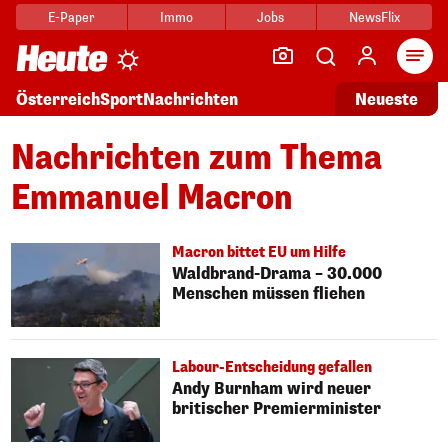
E-Paper
Immo
Jobs
NewsFlix
Arti
Österreich
Sport
Nachrichten
Neueste
Nachrichten zum Thema
Emmanuel Macron
Macron bittet EU um Hilfe
Waldbrand-Drama – 30.000
Menschen müssen fliehen
Labour-Entscheidung gefallen
Andy Burnham wird neuer
britischer Premierminister