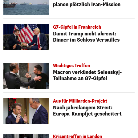
planen plötzlich Iran-Mission
G7-Gipfel in Frankreich
Damit Trump nicht abreist:
Dinner im Schloss Versailles
Wichtiges Treffen
Macron verkündet Selenskyj-
Teilnahme an G7-Gipfel
Aus für Milliarden-Projekt
Nach jahrelangem Streit:
Europa-Kampfjet gescheitert
Krisentreffen in London