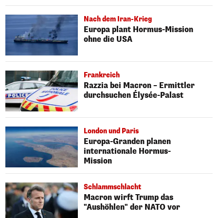
Nach dem Iran-Krieg
Europa plant Hormus-Mission
ohne die USA
Frankreich
Razzia bei Macron – Ermittler
durchsuchen Élysée-Palast
London und Paris
Europa-Granden planen
internationale Hormus-
Mission
Schlammschlacht
Macron wirft Trump das
"Aushöhlen" der NATO vor