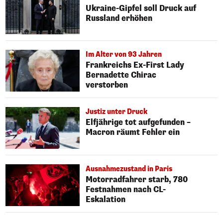
Ukraine-Gipfel soll Druck auf
Russland erhöhen
Im Alter von 93 Jahren
Frankreichs Ex-First Lady
Bernadette Chirac
verstorben
Justiz unter Druck
Elfjährige tot aufgefunden –
Macron räumt Fehler ein
Ausnahmezustand in Paris
Motorradfahrer starb, 780
Festnahmen nach CL-
Eskalation