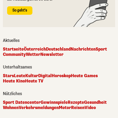
So geht's
Aktuelles
Startseite
Österreich
Deutschland
Nachrichten
Sport
Community
Wetter
Newsletter
Unterhaltsames
Stars
Leute
Kultur
Digital
Horoskop
Heute Games
Heute Kino
Heute TV
Nützliches
Sport Datencenter
Gewinnspiele
Rezepte
Gesundheit
Wohnen
Verkehrsmeldungen
Motor
Reisen
Video