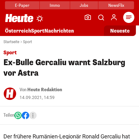
E-Paper
Immo
Jobs
NewsFlix
Arti
Österreich
Sport
Nachrichten
Neueste
Startseite
Sport
Sport
Ex-Bulle Gercaliu warnt Salzburg
vor Astra
Von
Heute Redaktion
14.09.2021, 14:59
Teilen
Der frühere Rumänien-Legionär Ronald Gercaliu hat