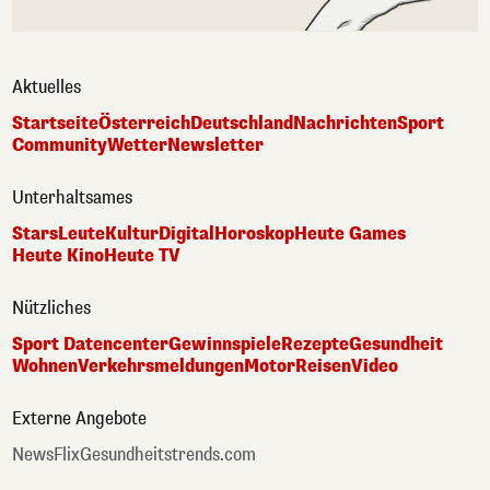
Aktuelles
Startseite
Österreich
Deutschland
Nachrichten
Sport
Community
Wetter
Newsletter
Unterhaltsames
Stars
Leute
Kultur
Digital
Horoskop
Heute Games
Heute Kino
Heute TV
Nützliches
Sport Datencenter
Gewinnspiele
Rezepte
Gesundheit
Wohnen
Verkehrsmeldungen
Motor
Reisen
Video
Externe Angebote
NewsFlix
Gesundheitstrends.com