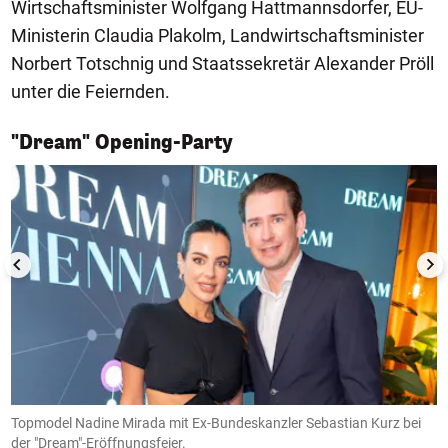
Wirtschaftsminister Wolfgang Hattmannsdorfer, EU-
Ministerin Claudia Plakolm, Landwirtschaftsminister
Norbert Totschnig und Staatssekretär Alexander Pröll
unter die Feiernden.
1/7
"Dream" Opening-Party
Topmodel Nadine Mirada mit Ex-Bundeskanzler Sebastian Kurz bei
G
der "Dream"-Eröffnungsfeier.
E