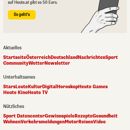
auf Heute.at gibt es 50 Euro.
So geht's
Aktuelles
Startseite
Österreich
Deutschland
Nachrichten
Sport
Community
Wetter
Newsletter
Unterhaltsames
Stars
Leute
Kultur
Digital
Horoskop
Heute Games
Heute Kino
Heute TV
Nützliches
Sport Datencenter
Gewinnspiele
Rezepte
Gesundheit
Wohnen
Verkehrsmeldungen
Motor
Reisen
Video