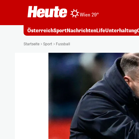
Wien 29°
Österreich
Sport
Nachrichten
Life
Unterhaltung
Startseite
Sport
Fussball