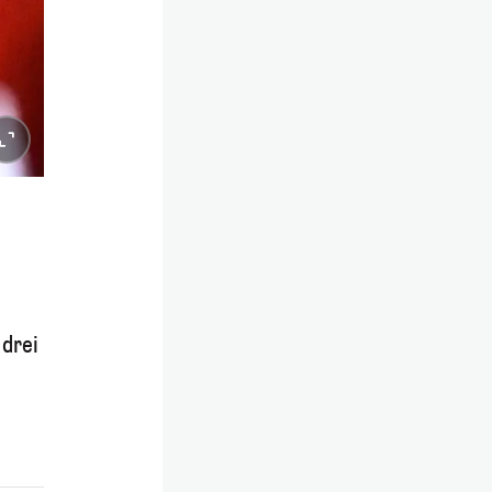
e
 drei