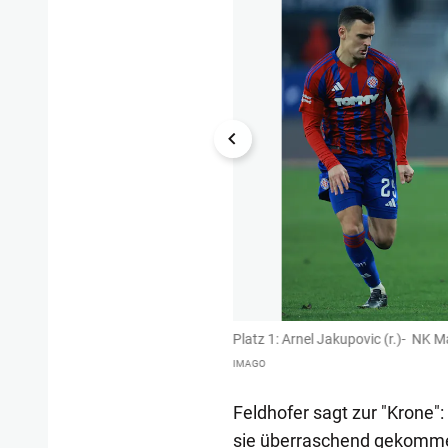
Platz 1: Arnel Jakupovic (r.)- NK M
IMAGO
Feldhofer sagt zur "Krone"
sie überraschend gekomme