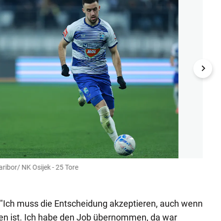
aribor/ NK Osijek - 25 Tore
Platz 
GEPA
: "Ich muss die Entscheidung akzeptieren, auch wenn
n ist. Ich habe den Job übernommen, da war