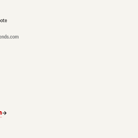
ote
ends.com
n