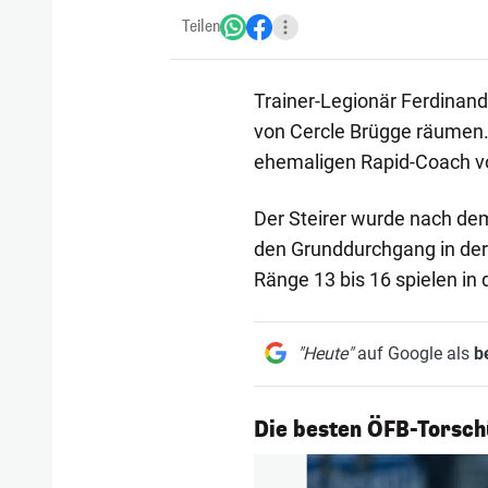
Teilen
Trainer-Legionär Ferdinand
von Cercle Brügge räumen. 
ehemaligen Rapid-Coach vor
Der Steirer wurde nach dem
den Grunddurchgang in der
Ränge 13 bis 16 spielen in
"Heute"
auf Google als
b
1/14
Die besten ÖFB-Torsch