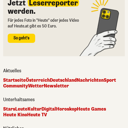
Jetzt
Leserreporter
werden.
Für jedes Foto in "Heute" oder jedes Video
auf Heute.at gibt es 50 Euro.
So geht's
Aktuelles
Startseite
Österreich
Deutschland
Nachrichten
Sport
Community
Wetter
Newsletter
Unterhaltsames
Stars
Leute
Kultur
Digital
Horoskop
Heute Games
Heute Kino
Heute TV