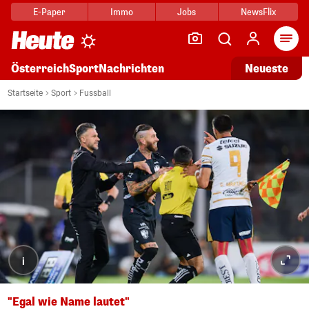
E-Paper
Immo
Jobs
NewsFlix
Arti
Österreich
Sport
Nachrichten
Neueste
Startseite
Sport
Fussball
i
"Egal wie Name lautet"