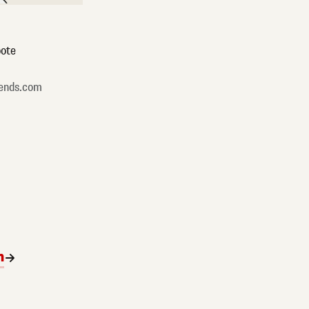
ote
ends.com
n