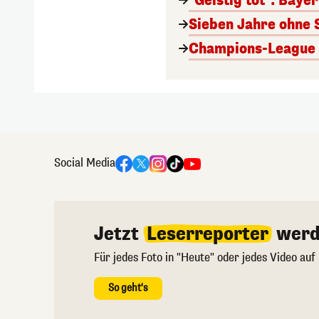
"Geistig tot": Baye
Sieben Jahre ohne 
Champions-League A
Social Media
Jetzt
Leserreporter
werd
Für jedes Foto in "Heute" oder jedes Video auf
So geht's