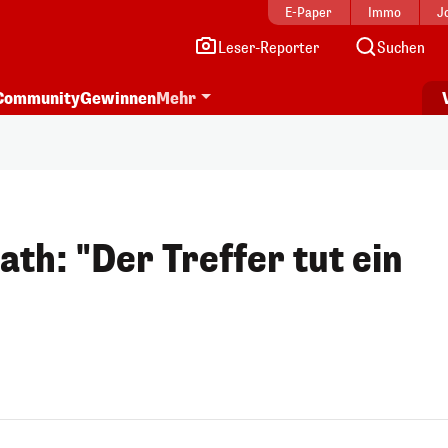
E-Paper
Immo
J
Leser-Reporter
Suchen
Community
Gewinnen
Mehr
th: "Der Treffer tut ein