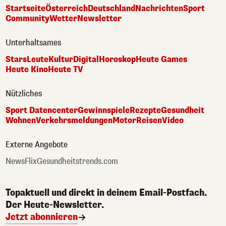
Startseite
Österreich
Deutschland
Nachrichten
Sport
Community
Wetter
Newsletter
Unterhaltsames
Stars
Leute
Kultur
Digital
Horoskop
Heute Games
Heute Kino
Heute TV
Nützliches
Sport Datencenter
Gewinnspiele
Rezepte
Gesundheit
Wohnen
Verkehrsmeldungen
Motor
Reisen
Video
Externe Angebote
NewsFlix
Gesundheitstrends.com
Topaktuell und direkt in deinem Email-Postfach.
Der Heute-Newsletter.
Jetzt abonnieren