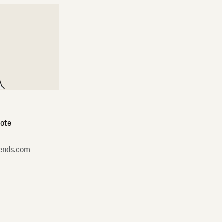
ote
ends.com