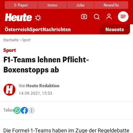
E-Paper
Immo
Jobs
NewsFlix
Arti
Österreich
Sport
Nachrichten
Neueste
Startseite
Sport
Sport
F1-Teams lehnen Pflicht-
Boxenstopps ab
Von
Heute Redaktion
14.09.2021, 15:33
Teilen
Die Formel-1-Teams haben im Zuge der Regeldebatte