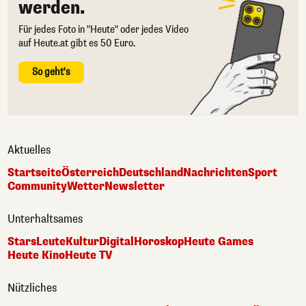
werden.
Für jedes Foto in "Heute" oder jedes Video
auf Heute.at gibt es 50 Euro.
So geht's
Aktuelles
Startseite
Österreich
Deutschland
Nachrichten
Sport
Community
Wetter
Newsletter
Unterhaltsames
Stars
Leute
Kultur
Digital
Horoskop
Heute Games
Heute Kino
Heute TV
Nützliches