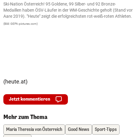
Ski-Nation Österreich! 95 Goldene, 99 Silber- und 92 Bronze-
P
Medaillen haben ÖSV-Läufer in der WM-Geschichte geholt (Stand vor
w
Aare 2019). "Heute" zeigt die erfolgreichsten rot-weiß-roten Athleten.
Z
(Bild: GEPA-pictures.com)
(B
(heute.at)
Jetzt kommentieren
Mehr zum Thema
Maria Theresia von Österreich
Good News
Sport-Tipps