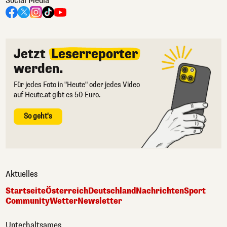
Social Media
Jetzt
Leserreporter
werden.
Für jedes Foto in "Heute" oder jedes Video
auf Heute.at gibt es 50 Euro.
So geht's
Aktuelles
Startseite
Österreich
Deutschland
Nachrichten
Sport
Community
Wetter
Newsletter
Unterhaltsames