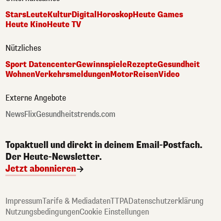
Stars
Leute
Kultur
Digital
Horoskop
Heute Games
Heute Kino
Heute TV
Nützliches
Sport Datencenter
Gewinnspiele
Rezepte
Gesundheit
Wohnen
Verkehrsmeldungen
Motor
Reisen
Video
Externe Angebote
NewsFlix
Gesundheitstrends.com
Topaktuell und direkt in deinem Email-Postfach.
Der Heute-Newsletter.
Jetzt abonnieren
Impressum
Tarife & Mediadaten
TTPA
Datenschutzerklärung
Nutzungsbedingungen
Cookie Einstellungen