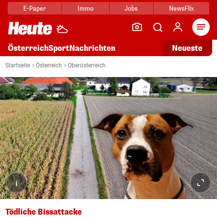
E-Paper
Immo
Jobs
NewsFlix
Arti
Österreich
Sport
Nachrichten
Neueste
Startseite
Österreich
Oberösterreich
i
Tödliche Bissattacke