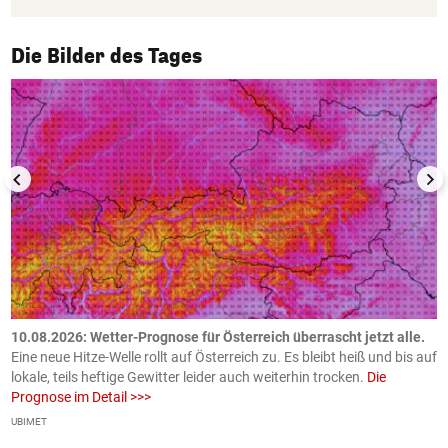
1/50
Die Bilder des Tages
10.08.2026: Wetter-Prognose für Österreich überrascht jetzt alle.
0
e
Eine neue Hitze-Welle rollt auf Österreich zu. Es bleibt heiß und bis auf
z
h
lokale, teils heftige Gewitter leider auch weiterhin trocken.
Die
o
Prognose im Detail >>>
m
UBIMET
Ge