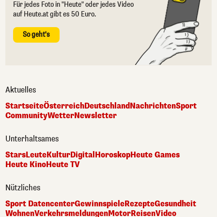
Für jedes Foto in "Heute" oder jedes Video
auf Heute.at gibt es 50 Euro.
So geht's
Aktuelles
Startseite
Österreich
Deutschland
Nachrichten
Sport
Community
Wetter
Newsletter
Unterhaltsames
Stars
Leute
Kultur
Digital
Horoskop
Heute Games
Heute Kino
Heute TV
Nützliches
Sport Datencenter
Gewinnspiele
Rezepte
Gesundheit
Wohnen
Verkehrsmeldungen
Motor
Reisen
Video