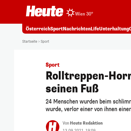
Wien 30°
Österreich
Sport
Nachrichten
Life
Unterhaltung
Startseite
Sport
Sport
Rolltreppen-Horr
seinen Fuß
24 Menschen wurden beim schlimme
wurde, verlor einer von ihnen eine
Von
Heute Redaktion
13.09.2021, 19:09