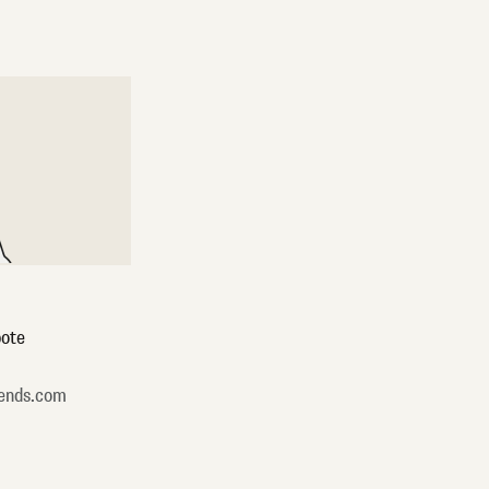
ote
ends.com