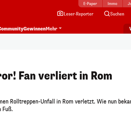
E-Paper
Immo
J
Leser-Reporter
Suchen
Community
Gewinnen
Mehr
or! Fan verliert in Rom
n Rolltreppen-Unfall in Rom verletzt. Wie nun beka
n Fuß.