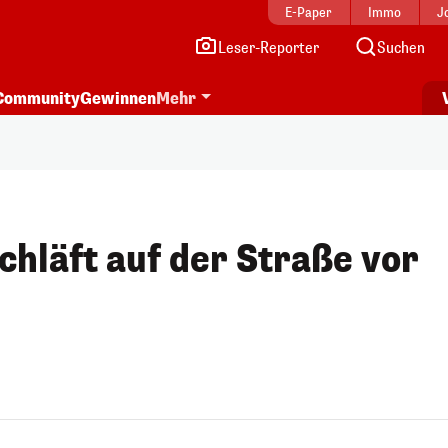
E-Paper
Immo
J
Leser-Reporter
Suchen
Community
Gewinnen
Mehr
chläft auf der Straße vor