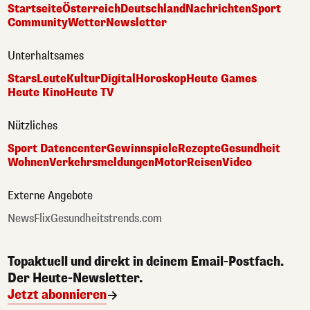
Startseite
Österreich
Deutschland
Nachrichten
Sport
Community
Wetter
Newsletter
Unterhaltsames
Stars
Leute
Kultur
Digital
Horoskop
Heute Games
Heute Kino
Heute TV
Nützliches
Sport Datencenter
Gewinnspiele
Rezepte
Gesundheit
Wohnen
Verkehrsmeldungen
Motor
Reisen
Video
Externe Angebote
NewsFlix
Gesundheitstrends.com
Topaktuell und direkt in deinem Email-Postfach.
Der Heute-Newsletter.
Jetzt abonnieren