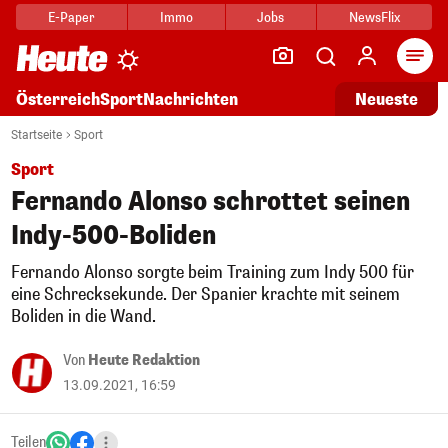
E-Paper
Immo
Jobs
NewsFlix
Arti
Österreich
Sport
Nachrichten
Neueste
Startseite
Sport
Sport
Fernando Alonso schrottet seinen
Indy-500-Boliden
Fernando Alonso sorgte beim Training zum Indy 500 für
eine Schrecksekunde. Der Spanier krachte mit seinem
Boliden in die Wand.
Von
Heute Redaktion
13.09.2021, 16:59
Teilen